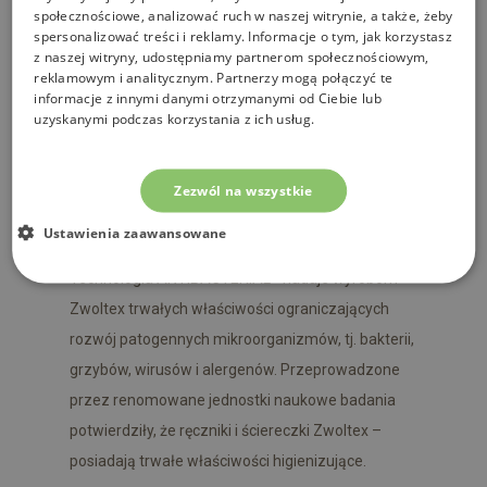
zdrowia.
społecznościowe, analizować ruch w naszej witrynie, a także, żeby
spersonalizować treści i reklamy. Informacje o tym, jak korzystasz
z naszej witryny, udostępniamy partnerom społecznościowym,
Paulo 3 AB to kolekcja ekskluzywnych ręczników z
reklamowym i analitycznym. Partnerzy mogą połączyć te
welurową bordiurą, wykonanych z
informacje z innymi danymi otrzymanymi od Ciebie lub
uzyskanymi podczas korzystania z ich usług.
wysokogatunkowej bawełny egipskiej,
wyprodukowana w opatentowanej technologii
antybakteryjnej z wykorzystaniem pirytionianu
Zezwól na wszystkie
cynku ZnP i nano dwutlenku tytanu TiO2.
Ustawienia zaawansowane
Technologia ANTIBACTERIAL+ nadaje wyrobom
Zwoltex trwałych właściwości ograniczających
rozwój patogennych mikroorganizmów, tj. bakterii,
grzybów, wirusów i alergenów. Przeprowadzone
przez renomowane jednostki naukowe badania
potwierdziły, że ręczniki i ściereczki Zwoltex –
posiadają trwałe właściwości higienizujące.