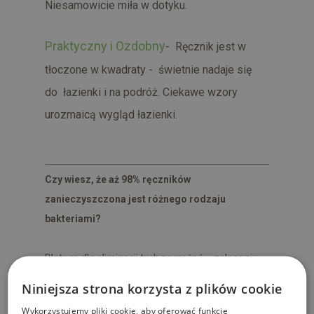
Niesamowicie miła w dotyku.
Praktyczny i Ozdobny
- Ręcznik jest w
tłoczone w kwadraty - świetnie nadaje się
do łazienki i na podróż. Ciekawe wzory
urozmaicą wygląd łazienki.
Czy wiesz, że aż 98% ręczników
zanieczyszczona jest różnego rodzaju
bakteriami?
Dlatego dla eliminacji tych zagrożeń – zaleca się
stosowanie tekstyliów z ochroną antybakteryjną –
Niniejsza strona korzysta z plików cookie
w znacznym stopniu ograniczającą ryzyko utraty
Wykorzystujemy pliki cookie, aby oferować funkcje