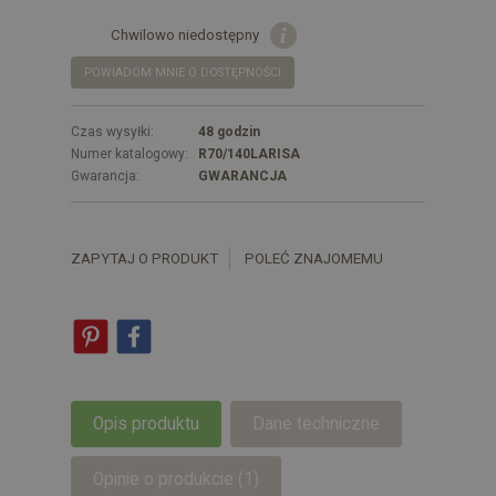
Chwilowo niedostępny
POWIADOM MNIE O DOSTĘPNOŚCI
Czas wysyłki:
48 godzin
Numer katalogowy:
R70/140LARISA
Gwarancja:
GWARANCJA
ZAPYTAJ O PRODUKT
POLEĆ ZNAJOMEMU
Opis produktu
Dane techniczne
Opinie o produkcie (1)