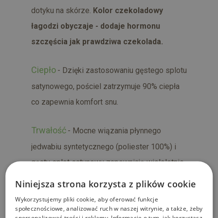
dotyku na skórze.
Kolor czekoladowy
łagodzi obyczaje - dodaje hormonu
szczęścia jak prawdziwa czekolada.
Ciepło
- Dzięki zastosowaniu gęstego splotu
satynowego, pościel zatrzymuje 90% ciepła
co zapewnia komfort snu.
Trwałość
- Mocne wiązania płynnego
jedwabiu syntetycznego (poliester 100%) i
gęsty splot satynowy zapewniają wieloletnie
użytkowanie, zachowanie pierwotnych
Niniejsza strona korzysta z plików cookie
właściwości i trwałość koloru.
Wykorzystujemy pliki cookie, aby oferować funkcje
społecznościowe, analizować ruch w naszej witrynie, a także, żeby
Antyalergiczność
- Plamo-odporność oraz
spersonalizować treści i reklamy. Informacje o tym, jak korzystasz