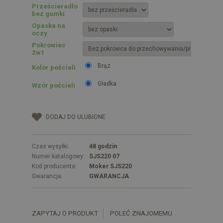
Prześcieradło
bez gumki
Opaska na
oczy
Pokrowiec
2w1
Brąz
Kolor pościeli
Gładka
Wzór pościeli
DODAJ DO ULUBIONE
Czas wysyłki:
48 godzin
Numer katalogowy:
SJS220 07
Kod producenta:
Moker SJS220
Gwarancja:
GWARANCJA
ZAPYTAJ O PRODUKT
POLEĆ ZNAJOMEMU