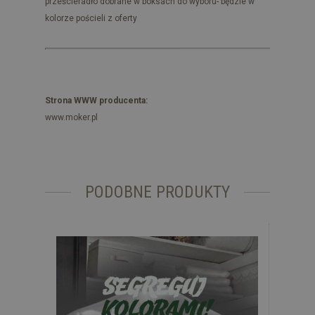
prześcieradło dobrane w boksach do wyboru- będzie w
kolorze pościeli z oferty
Strona WWW producenta:
www.moker.pl
PODOBNE PRODUKTY