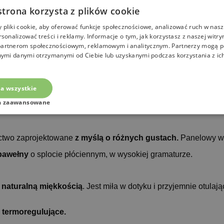
strona korzysta z plików cookie
pliki cookie, aby oferować funkcje społecznościowe, analizować ruch w nasze
rsonalizować treści i reklamy. Informacje o tym, jak korzystasz z naszej witry
artnerom społecznościowym, reklamowym i analitycznym. Partnerzy mogą p
nymi danymi otrzymanymi od Ciebie lub uzyskanymi podczas korzystania z ich
arzluchów
a wszystkie
a zaawansowane
ictwo zaprojektowane
z myślą o różnych gustach.
Panelowy wz
bawełny
o splocie płóciennym, w wysokiej gramaturze.
ę
naturalną miękkością
. Jest miła w dotyku i przyjemnie otulają
 termoregulujące.