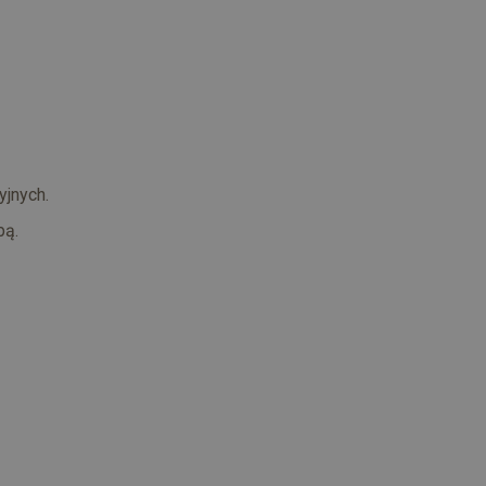
yjnych.
bą.