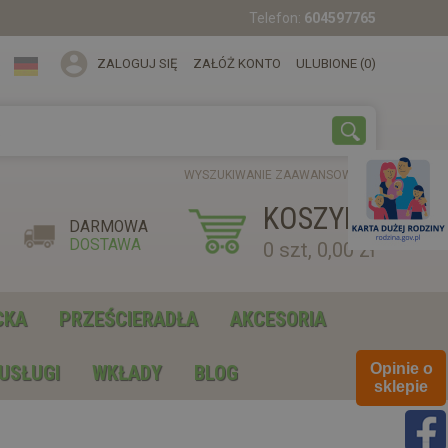
Telefon:
604597765
ZALOGUJ SIĘ
ZAŁÓŻ KONTO
ULUBIONE (0)
WYSZUKIWANIE ZAAWANSOWANE
KOSZYK
DARMOWA
DOSTAWA
0 szt, 0,00 zł
CKA
PRZEŚCIERADŁA
AKCESORIA
Opinie o
USŁUGI
WKŁADY
BLOG
sklepie