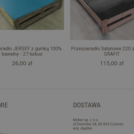
eradło JERSEY z gumką 100%
Prześcieradło Satynowe 220 
bawełny - 27 turkus
GRAFIT
26,00 zł
115,00 zł
MIE
DOSTAWA
Moker sp. z o.o.
ul.Dworska 28; 43-354 Czaniec
woj. śląskie