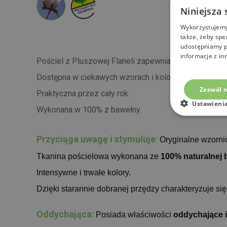
Niniejsza 
Wykorzystujemy 
także, żeby spe
udostępniamy p
informacje z in
Pościel z Pluszowej Flaneli zapewnia Ciepło dla zm
Dostępna w ciekawych wzorach i kolorach.
Zezwól n
Praktyczna przez cały rok.
Ustawieni
Wykonana w 100% z bawełny.
Przyciąga uwagę i stymuluje
:
Oryginalne wzorn
Tkanina pościelowa wykonana ze
100% naturalnej 
Intensywne i trwałe kolory.
Dzięki starannie dobranej przędzy charakteryzuje si
Oddychająca:
Posiada właściwości
oddychające i