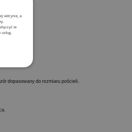
j witrynie, a
ny,
ołączyć te
 usług.
ór dopasowany do rozmiaru pościeli.
ca.