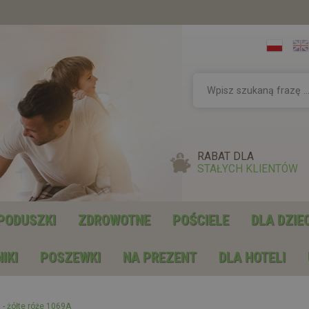
RABAT DLA
STAŁYCH KLIENTÓW
PODUSZKI
ZDROWOTNE
POŚCIELE
DLA DZIE
IKI
POSZEWKI
NA PREZENT
DLA HOTELI
 - żółte róże 1069A